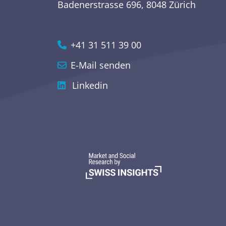
Badenerstrasse 696, 8048 Zürich
Werbeforschung und
Retail und Konsumgüter
Kommunikationsforschung
+41 31 511 39 00
E-Mail senden
Linkedin