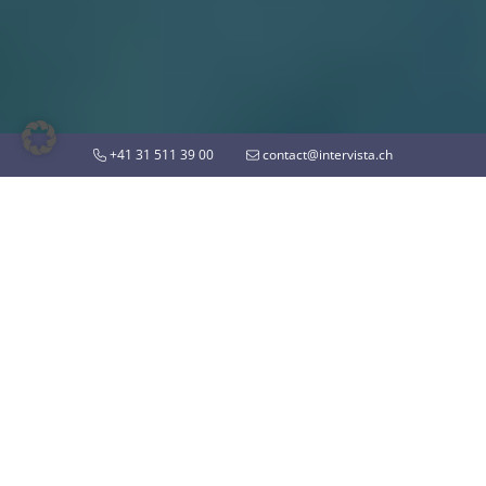
+41 31 511 39 00
contact@intervista.ch
ENGAGÉ POUR L’ENVIRONNEMENT ET LA SOCIÉTÉ
Notre contribution
La durabilité relative à l’environnement, au
domaine social et à l’économie est importante
pour nous. C’est pourquoi nous assumons notre
responsabilité pour une planète et une culture
d’entreprise saines.