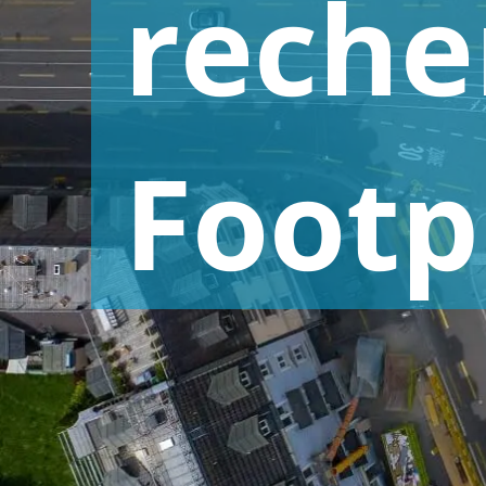
reche
Recherche sur la publicité et la
Commerce de détail et biens de
communication
consommation
Footp