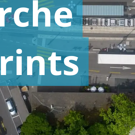
rche
rints