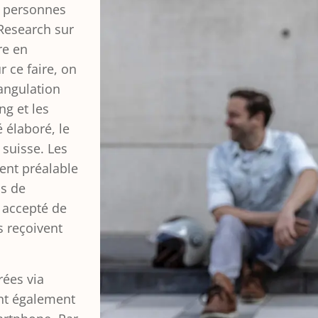
0 personnes
 Research sur
re en
 ce faire, on
iangulation
ng et les
é élaboré, le
 suisse. Les
ent préalable
ns de
r accepté de
s reçoivent
ées via
ent également