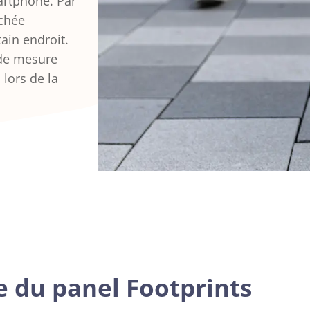
artphone. Par
chée
ain endroit.
 de mesure
lors de la
 du panel Footprints