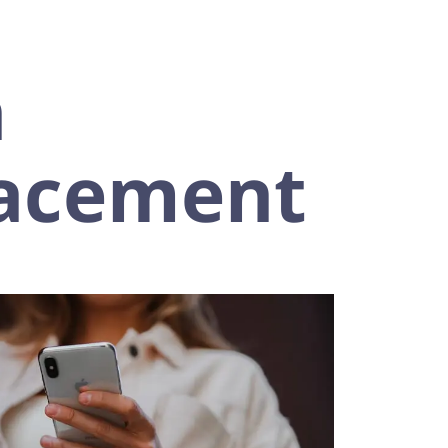
n
lacement