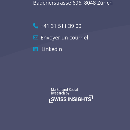
Badenerstrasse 696, 8048 Zürich
Recherche sur la publicité et la
Commerce de détail et biens de
communication
consommation
+41 31 511 39 00
Envoyer un courriel
Linkedin