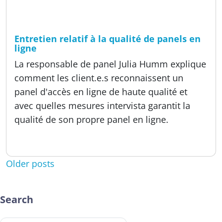
Temps de lecture
9 min
A propos de nous, Offres
Entretien relatif à la qualité de panels en
ligne
La responsable de panel Julia Humm explique
comment les client.e.s reconnaissent un
panel d'accès en ligne de haute qualité et
avec quelles mesures intervista garantit la
qualité de son propre panel en ligne.
Publié:
11.01.2024
Posts navigation
Older posts
Search