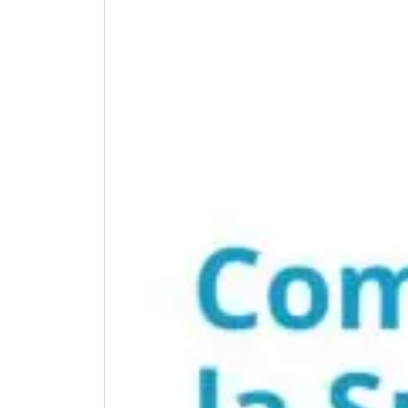
Recherche sur la publicité et la
Commerce de détail et biens de
communication
consommation