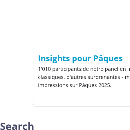
Temps de lecture
6 min
Études
Insights pour Pâques
1'010 participants:de notre panel en 
classiques, d'autres surprenantes -
impressions sur Pâques 2025.
Publié:
08.04.2025
Search