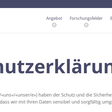
Angebot
Forschungsfelder
Usage & Attitude-Studien
Data Science und AI Marktforschung
Online-Omnibus
Newsletter
Telekommunikation
Teststudio
hutzerkläru
Zielgruppenanalyse und Segmentierung
Custom IT Solutions
Energie
Kontakt
Mobilitäts­forschung
Non-Profit-Organisationen
Mitarbeiterbefragungen
Healthcare und Gesundheit
ir»/«uns»/«unser/e») haben der Schutz und die Sicherh
Sozialforschung
, dass wir mit Ihren Daten sensibel und sorgfältig um