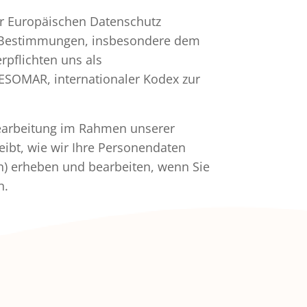
mehr erfahren
mehr erfahren
mehr erfahren
mehr erfahren
mehr erfahren
mehr erfahren
r Europäischen Datenschutz
 Bestimmungen, insbesondere dem
pflichten uns als
ESOMAR, internationaler Kodex zur
nbearbeitung im Rahmen unserer
eibt, wie wir Ihre Personendaten
ren) erheben und bearbeiten, wenn Sie
n.