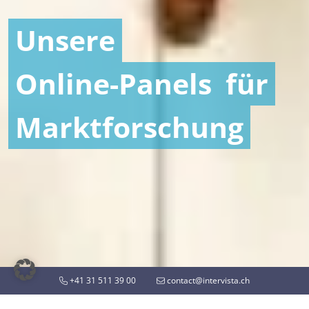
Unsere
Online-Panels
für
Marktforschung
+41 31 511 39 00
contact@intervista.ch