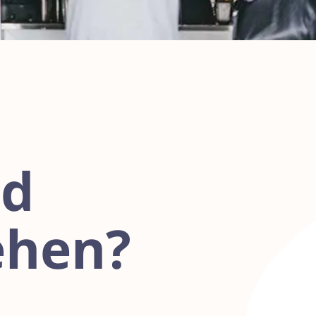
nd
ehen?