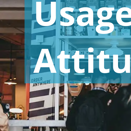
Usag
Werbeforschung und
Retail und Konsumgüter
Kommunikationsforschung
Attit