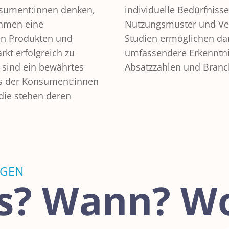
nsument:innen denken,
ungen, Gewohnheiten,
ehmen eine
ltag. Solche
en Produkten und
efergehende und
rkt erfolgreich zu
ielsweise eigene
n sind ein bewährtes
Absatzzahlen und Branch
is der Konsument:innen
die stehen deren
NGEN
s? Wann? Wo