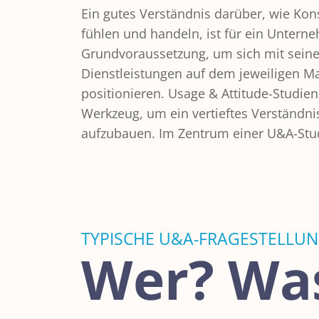
Ein gutes Verständnis darüber, wie Ko
individuelle Bedürfnisse, Einstell
fühlen und handeln, ist für ein Untern
Nutzungsmuster und Verhaltensabsichten im Al
Grundvoraussetzung, um sich mit sein
Studien ermöglichen damit viel ti
Dienstleistungen auf dem jeweiligen Ma
umfassendere Erkenntnisse als beisp
positionieren. Usage & Attitude-Studie
Werkzeug, um ein vertieftes Verständn
aufzubauen. Im Zentrum einer U&A-Stu
TYPISCHE U&A-FRAGESTELLU
Wer? Wa