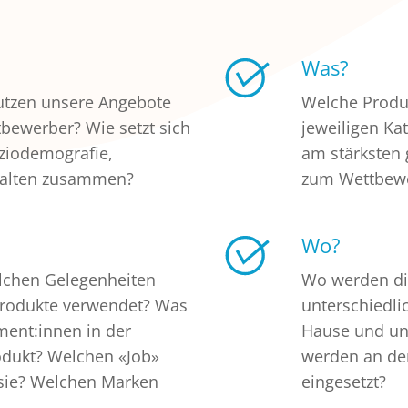
Was?
tzen unsere Angebote
Welche Produ
bewerber? Wie setzt sich
jeweiligen Ka
oziodemografie,
am stärksten 
halten zusammen?
zum Wettbew
Wo?
lchen Gelegenheiten
Wo werden di
Produkte verwendet? Was
unterschiedli
ment:innen in der
Hause und un
odukt? Welchen «Job»
werden an de
e sie? Welchen Marken
eingesetzt?