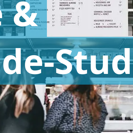
e
&
ude-Stud