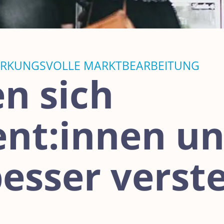
IRKUNGSVOLLE MARKTBEARBEITUNG
en sich
nt:innen u
esser verst