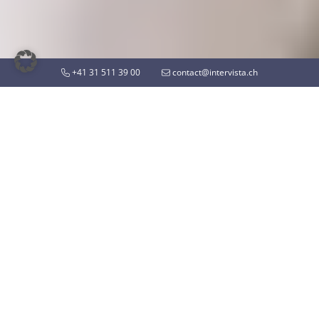
+41 31 511 39 00
contact@intervista.ch
EINE BRANCHE IM WANDEL
Dank Forschung erfolgreich
in die Zukunft
Gesättigte Märkte, schnelle Produktlebenszyklen,
grosser Preiskampf zwischen den etablierten und
neuen Marktteilnehmern: Es bestehen zahlreiche
permanente Herausforderungen für
Unternehmen im Bereich Detailhandel und
Konsumgüter. Die Digitalisierung allerdings führt