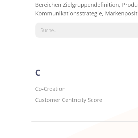
Bereichen Zielgruppendefinition, Produk
Werbeforschung und
Retail und Konsumgüter
Kommunikationsstrategie, Markenposit
Kommunikationsforschung
C
Co-Creation
Customer Centricity Score