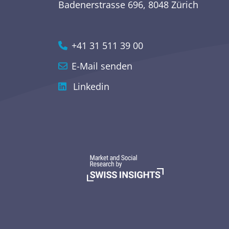
Badenerstrasse 696, 8048 Zürich
Werbeforschung und
Retail und Konsumgüter
Kommunikationsforschung
+41 31 511 39 00
E-Mail senden
Linkedin