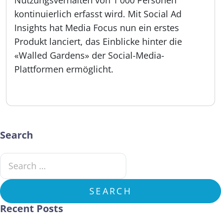
Nutzungsverhalten von 1'000 Personen
kontinuierlich erfasst wird. Mit Social Ad
Insights hat Media Focus nun ein erstes
Produkt lanciert, das Einblicke hinter die
«Walled Gardens» der Social-Media-
Plattformen ermöglicht.
Veröffentlicht:
06.05.2025
Search
Search for:
SEARCH
Recent Posts