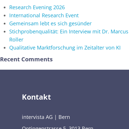
Research Evening 2026
International Research Event
Gemeinsam lebt es sich gesünder
Stichprobenqualität: Ein Interview mit Dr. Marcus
Roller
Qualitative Marktforschung im Zeitalter von KI
Recent Comments
Kontakt
intervista AG | Bern
Optingenstrasse 5, 3013 Bern