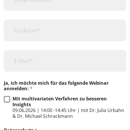
t
*
e
r
n
F
e
u
h
n
m
k
e
t
n
i
*
E
o
-
n
M
*
a
i
l
Ja, ich möchte mich für das folgende Webinar
*
anmelden:
*
Mit multivariaten Verfahren zu besseren
Insights
09.06.2026 | 14:00 -14:45 Uhr | mit Dr. Julia Urbahn
& Dr. Michael Schrackmann